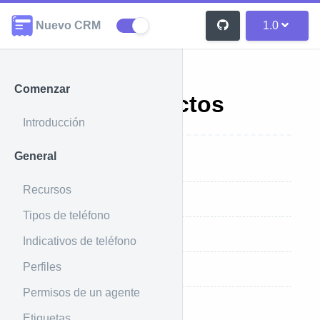
Nuevo CRM
1.0
Comenzar
Listar Contactos
Introducción
General
Introducción
Recursos
Ejemplo de uso
Tipos de teléfono
Ejemplo de respuesta
Indicativos de teléfono
Perfiles
Parámetros que recibe
Permisos de un agente
Etiquetas